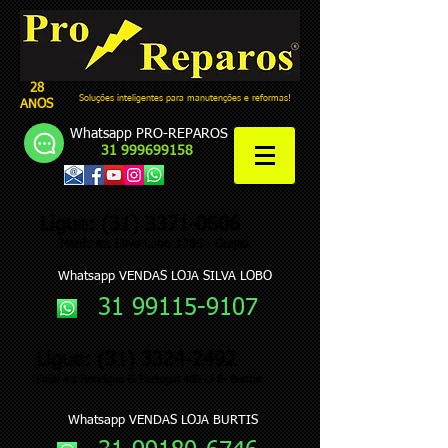
28
Soluções inteligentes para manutenções e reformas!
ANOS
Whatsapp PRO-REPAROS
31 999699158
Ligue:
(31) 3371-0606
Matriz Av. Silva Lobo 1780 - Grajaú
Whatsapp VENDAS LOJA SILVA LOBO
31 99115-9107
Ligue:
(31) 3324-2492
Filial Av. Henrique B. Portugal 480 LJ 6- Buritis
Whatsapp VENDAS LOJA BURTIS